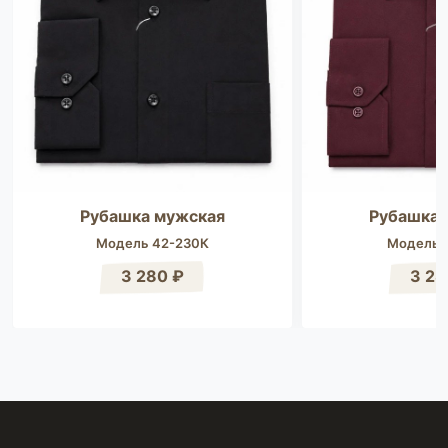
Рубашка мужская
Рубашка 
Модель 42-230К
Модель 
3 280 ₽
3 28