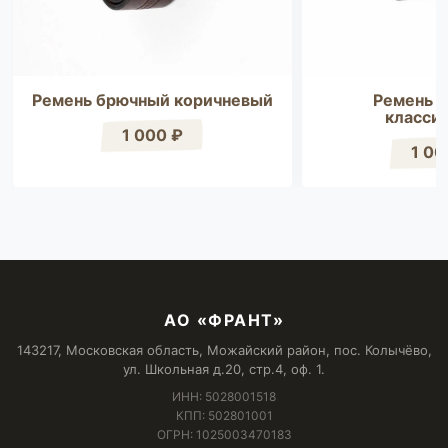
Ремень брючный коричневый
Ремень 
класси
1 000 ₽
1 00
АО «ФРАНТ»
143217, Московская область, Можайский район, пос. Колычёво,
ул. Школьная д.20, стр.4, оф. 1.
ИНН: 5028001518
КПП: 502801001
ОГРН: 1025003470183