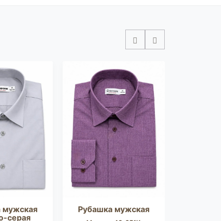
 мужская
Рубашка мужская
Рубашк
о-серая
с