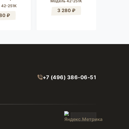
Модель 42-251К
 42-251К
Модел
3 280 ₽
80 ₽
3 
+7 (496) 386-06-51