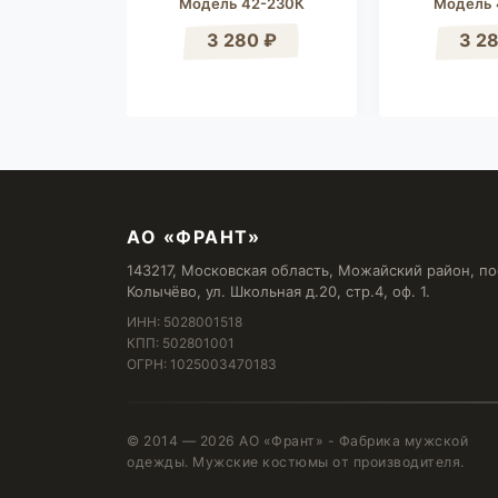
Модель 42-230К
Модель 
2-251К
3 280 ₽
3 2
0 ₽
АО «ФРАНТ»
143217, Московская область, Можайский район, по
Колычёво, ул. Школьная д.20, стр.4, оф. 1.
ИНН: 5028001518
КПП: 502801001
ОГРН: 1025003470183
© 2014 — 2026 АО «Франт» - Фабрика мужской
одежды. Мужские костюмы от производителя.