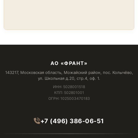
АО «ФРАНТ»
143217, Московская область, Можайский район, пос. Колычёво,
ул. Школьная д.20, стр.4, оф. 1.
ИНН: 5028001518
КПП: 502801001
ОГРН: 1025003470183
+7 (496) 386-06-51