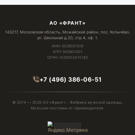
АО «ФРАНТ»
143217, Московская область, Можайский район, пос. Колычёво,
ул. Школьная д.20, стр.4, оф. 1.
ИНН: 5028001518
КПП: 502801001
ОГРН: 1025003470183
+7 (496) 386-06-51
© 2014 — 2026 АО «Франт» - Фабрика мужской одежды.
Мужские костюмы от производителя.