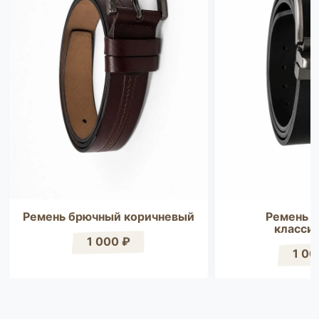
Ремень брючный коричневый
Ремень 
класси
1 000 ₽
1 00