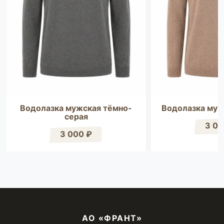
Водолазка мужская тёмно-
Водолазка муж
серая
3 00
3 000 ₽
АО «ФРАНТ»