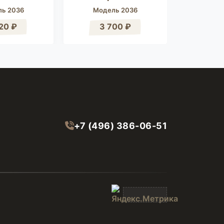
ь 2036
Модель 2036
Моде
20 ₽
3 700 ₽
1 
+7 (496) 386-06-51