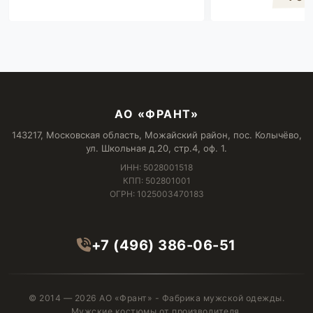
АО «ФРАНТ»
143217, Московская область, Можайский район, пос. Колычёво,
ул. Школьная д.20, стр.4, оф. 1.
ИНН: 5028001518
КПП: 502801001
ОГРН: 1025003470183
+7 (496) 386-06-51
© 2014 — 2026 АО «Франт» - Фабрика мужской одежды.
Мужские костюмы от производителя.