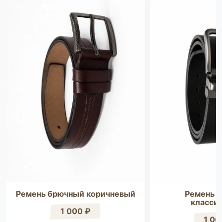
Ремень брючный коричневый
Ремень 
класси
1 000 ₽
1 00