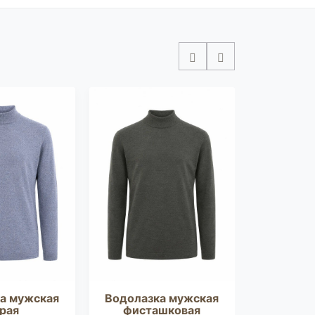
а мужская
Водолазка мужская
Водолаз
рая
фисташковая
ч