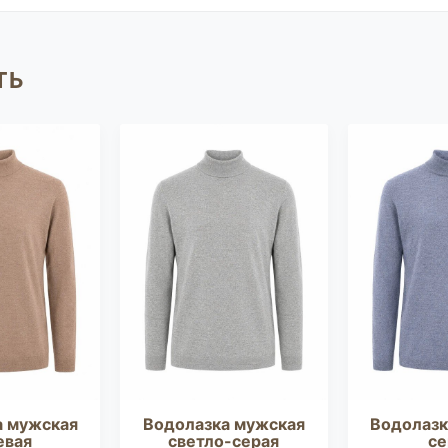
ТЬ
а мужская
Водолазка мужская
Водолазк
евая
светло-серая
се