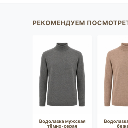
РЕКОМЕНДУЕМ ПОСМОТРЕ
 мужская
Водолазка мужская
Водолазк
лубая
тёмно-серая
беж