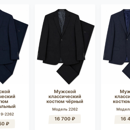
ской
Мужской
Муж
ческий
классический
класс
тюм
костюм чёрный
костюм
альный
Модель 2262
Модель
 9-2262
16 700 ₽
16 
50 ₽