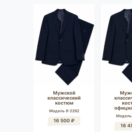
кой
Мужской
Муж
еский
классический
класси
тюм
костюм
кос
офици
9-3212
Модель 9-2262
Модель
0 ₽
16 500 ₽
16 4