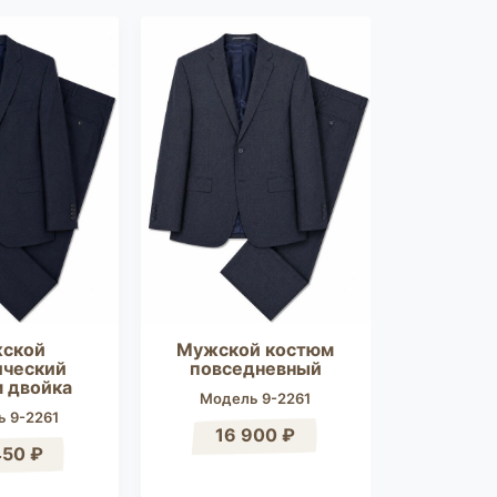
ской
Мужской костюм
Му
ический
повседневный
клас
 двойка
ко
Модель 9-2261
 9-2261
Модел
16 900 ₽
450 ₽
16